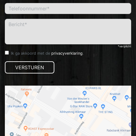
Telefoonnummer*
Bericht*
*verplicht
Ik ga akkoord met de
privacyverklaring
.
VERSTUREN